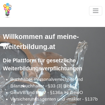
Willkommen auf meine-
weiterbildung.at
Die Plattform für gesetzliche
Weiterbildungsverpflichtungen
Buchhalter, Personalverrechner und
Bilanzbuchhalter - §33 (3) BibuG
GewVB und WPV - §136a +c GewO
Versicherungsagenten und -makler - §137b